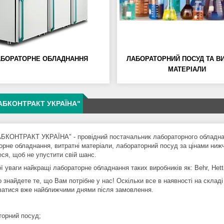
АБОРАТОРНЕ ОБЛАДНАННЯ
ЛАБОРАТОРНИЙ ПОСУД ТА ВИ
МАТЕРІАЛИ
АБКОНТРАКТ УКРАЇНА"
БКОНТРАКТ УКРАЇНА" - провідний постачальник лабораторного обладнанн
орне обладнання, витратні матеріали, лабораторний посуд за цінами нижч
еся, щоб не упустити свій шанс.
 уваги найкращі лабораторне обладнання таких виробників як: Behr, Hettic
 знайдете те, що Вам потрібне у нас! Оскільки все в наявності на складі
ватися вже найближчими днями після замовлення.
торний посуд;