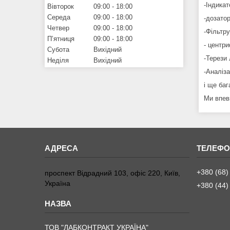
-Індикат
Вівторок
09:00
18:00
Середа
09:00
18:00
-дозатор
Четвер
09:00
18:00
-Фільтр
Пʼятниця
09:00
18:00
- центри
Субота
Вихідний
-Терези 
Неділя
Вихідний
-Аналіза
і ще баг
Ми впевн
+380 (68)
проспект Відрадний 103, офіс 220, Київ,
Україна
+380 (44)
ТОВ "ЛАБКОНТРАКТ УКРАЇНА"