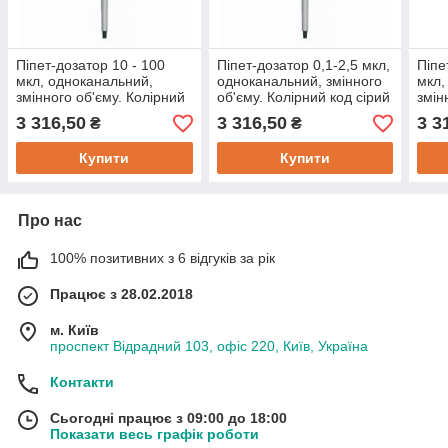
Піпет-дозатор 10 - 100
Піпет-дозатор 0,1-2,5 мкл,
Піпе
мкл, одноканальний,
одноканальний, змінного
мкл,
змінного об'єму. Колірний
об'єму. Колірний код сірий
змін
код жовтий
код 
3 316,50
3 316,50
3 3
₴
₴
Купити
Купити
Про нас
100% позитивних з 6 відгуків за рік
Працює з 28.02.2018
м. Київ
проспект Відрадний 103, офіс 220, Київ, Україна
Контакти
Сьогодні працює з 09:00 до 18:00
Показати весь графік роботи