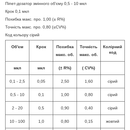
Піпет-дозатор змінного об'єму 0,5 - 10 мкл
Крок 0,1 мкл
Похибка макс. про. 1,00 (± R%)
Точність макс. про. 0,80 (≤CV%)
Код кольору сірий
Об'єм
Крок
Похибка
Точність
Колірний
код
макс. об.
макс. об.
мкл
мкл
(± R%)
( CV%)
0,1 - 2,5
0,05
2,50
1,60
сірий
0,5 - 10
0,1
1,00
0,80
сірий
2 - 20
0,5
0,90
0,40
сірий
10 - 100
1,0
0,80
0,15
жовтий