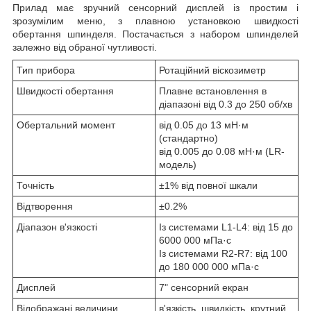
Прилад має зручний сенсорний дисплей із простим і
зрозумілим меню, з плавною установкою швидкості
обертання шпинделя. Постачається з набором шпинделей
залежно від обраної чутливості.
Тип прибора
Ротаційний віскозиметр
Швидкості обертання
Плавне встановлення в
діапазоні від 0.3 до 250 об/хв
Обертальний момент
від 0.05 до 13 мН·м
(стандартно)
від 0.005 до 0.08 мН·м (LR-
модель)
Точність
±1% від повної шкали
Відтворення
±0.2%
Діапазон в'язкості
Із системами L1-L4: від 15 до
6000 000 мПа·с
Із системами R2-R7: від 100
до 180 000 000 мПа·с
Дисплей
7" сенсорний екран
Відображані величини
в'язкість, швидкість, крутний