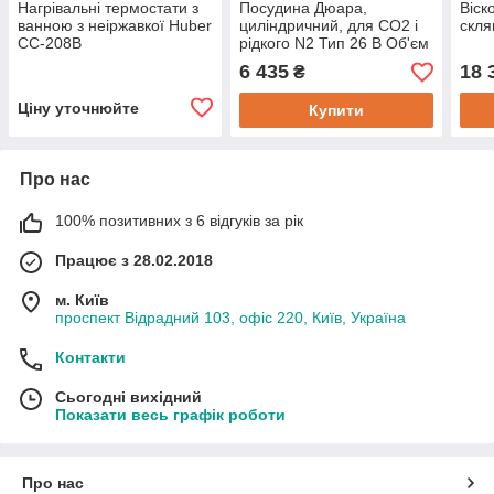
Нагрівальні термостати з
Посудина Дюара,
Віск
ванною з неіржавкої Huber
циліндричний, для СО2 і
скля
CC-208B
рідкого N2 Тип 26 B Об'єм
1 л
6 435
18 
₴
Ціну уточнюйте
Купити
Про нас
100% позитивних з 6 відгуків за рік
Працює з 28.02.2018
м. Київ
проспект Відрадний 103, офіс 220, Київ, Україна
Контакти
Сьогодні вихідний
Показати весь графік роботи
Про нас