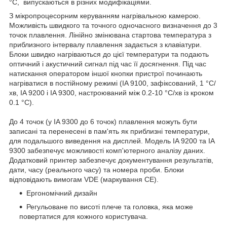
°C, випускаються в різних модифікаціями.
З мікропроцесорним керуванням нагрівальною камерою.
Можливість швидкого та точного одночасного визначення до 3
точок плавлення. Лінійно змінювана стартова температура з
приблизного інтервалу плавлення задається з клавіатури.
Блоки швидко нагріваються до цієї температури та подають
оптичний і акустичний сигнал під час її досягнення. Під час
натискання оператором іншої кнопки пристрої починають
нагріватися в постійному режимі (IA 9100, зафіксований, 1 °C/
хв, IA 9200 і IA 9300, настроюваний між 0.2-10 °C/хв із кроком
0.1 °C).
До 4 точок (у IA 9300 до 6 точок) плавлення можуть бути
записані та перенесені в пам'ять як приблизні температури,
для подальшого виведення на дисплей. Модель IA 9200 та IA
9300 забезпечує можливості комп'ютерного аналізу даних.
Додатковий принтер забезпечує документування результатів,
дати, часу (реального часу) та номера проби. Блоки
відповідають вимогам VDE (маркування СЕ).
Ергономічний дизайн
Регульоване по висоті плече та головка, яка може
повертатися для кожного користувача.