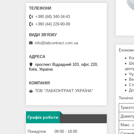
+380 (68) 340-34-43
+380 (44) 229-90-09
info@labcontract.com.ua
Економн
Ко
Ше
проспект Відрадний 103, офіс 220,
цент
Київ, Україна
Чу
Ве
Ст
До
ТОВ "ЛАБКОНТРАКТ УКРАЇНА"
Технічні
Траєкт
Діаметр
Графік роботи
Макс. 
Понеділок
09:00
18:00
Спожив