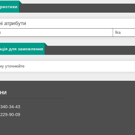
еристики
і атрибути
к
Ika
ція для замовлення
ну уточнюйте
 340-34-43
 229-90-09