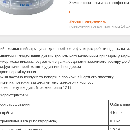
Замовлення тільки за телефоном
повернення товару протягом 14 д
ий і компактний струшувач для пробірок із функцією роботи під час нати
мпактний і продуманий дизайн зробить його незамінним приладом у будь-
йкер може використовуватися з усіма судинами невеликого розміру до 30
рифужними пробірками, судинами Епендорфа
дове перемішування
рхня частина корпусу та поверхня пробірки з інертного пластику
ійкий на поверхні завдяки литому цинковому корпусу
 комплекту входить блок живлення 12 В.
 характеристики
орія струшування
Орбітальна
 орбіти
4.5 mm
струшувана вага (з платформою)
0.1 kg
ана потужність приводу
1.2 W