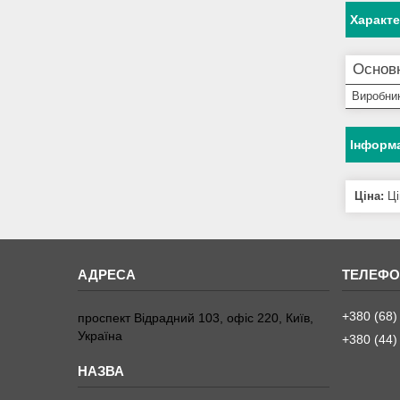
Характ
Основн
Виробни
Інформа
Ціна:
Ці
+380 (68)
проспект Відрадний 103, офіс 220, Київ,
Україна
+380 (44)