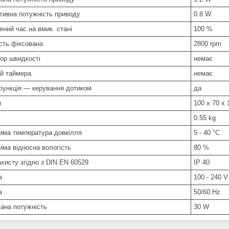
тивна потужність приводу
0.8 W
ний час на вмик. стані
100 %
сть фіксована
2800 rpm
тор швидкості
немає
й таймера
немає
функція — керування дотиком
да
и
100 x 70 x
0.55 kg
има температура довкілля
5 - 40 °C
има відносна вологість
80 %
хисту згідно з DIN EN 60529
IP 40
а
100 - 240 V
а
50/60 Hz
ана потужність
30 W