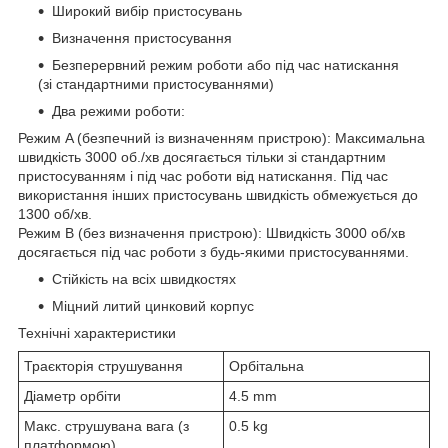
Широкий вибір пристосувань
Визначення пристосування
Безперервний режим роботи або під час натискання
(зі стандартними пристосуваннями)
Два режими роботи:
Режим A (безпечний із визначенням пристрою): Максимальна
швидкість 3000 об./хв досягається тільки зі стандартним
пристосуванням і під час роботи від натискання. Під час
використання інших пристосувань швидкість обмежується до
1300 об/хв.
Режим B (без визначення пристрою): Швидкість 3000 об/хв
досягається під час роботи з будь-якими пристосуваннями.
Стійкість на всіх швидкостях
Міцний литий цинковий корпус
Технічні характеристики
Траєкторія струшування
Орбітальна
Діаметр орбіти
4.5 mm
Макс. струшувана вага (з
0.5 kg
платформою)