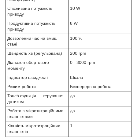
Споживана потужність
10 W
приводу
Продуктивна потужність
8 W
приводу
Дозволений час на вмик.
100 %
стані
Швидкість хв (регульована)
200 rpm
Діапазон обертового
0 - 3000 rpm
моменту
Індикатор швидкості
Шкала
Режим роботи
Безперервна робота
Touch функція — керування
да
дотиком
Робота з мікротитраційними
да
планшетами
Кількість мікротитраційних
1
планшетів