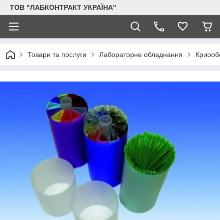
ТОВ "ЛАБКОНТРАКТ УКРАЇНА"
Товари та послуги
Лабораторне обладнання
Криооб