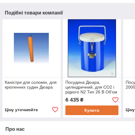
Подібні товари компанії
Каністри для соломін, для
Посудина Дюара,
Посу
кріогенних судин Дюара
циліндричний, для СО2 і
2000
рідкого N2 Тип 26 B Об'єм
1 л
6 435
₴
Ціну уточнюйте
Цін
Купити
Про нас